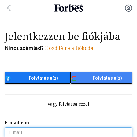
Jelentkezzen be fiókjába
Nincs számlád?
Hozd létre a fiókodat
Folytatás a(z)
Folytatás a(z)
Facebook-al/-el
Google-al/-el
vagy folytassa ezzel
E-mail cím