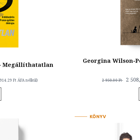
Georgina Wilson-Pow
 Megállíthatatlan
2 508
 914,29 Ft
ÁFA nélkül)
2 950,00 Ft
KÖNYV