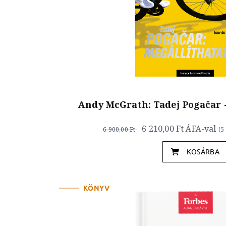
Andy McGrath: Tadej Pogačar -
6 210,00 Ft
ÁFA-val
6 900,00 Ft
(
5
KOSÁRBA
KÖNYV