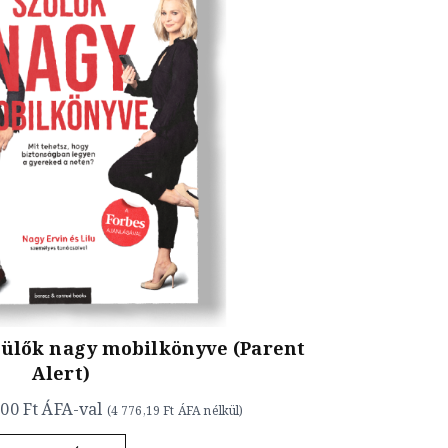
zülők nagy mobilkönyve (Parent
Alert)
,00 Ft
ÁFA-val
(
4 776,19 Ft
ÁFA nélkül)