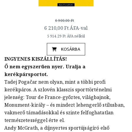
6 900,00 Ft
6 210,00 Ft
ÁFA-val
5 914,29 Ft
ÁFA nélkül
KOSÁRBA
INGYENES KISZÁLLÍTÁS!
Ő nem egyszerűen nyer. Uralja a
kerékpársportot.
Tadej Pogačar nem olyan, mint a többi profi
kerékpáros. A szlovén klasszis sporttörténelmi
jelenség: Tour de France-győztes, világbajnok,
Monument-király – és mindezt lehengerlő stílusban,
vakmerő támadásokkal és szinte felfoghatatlan
természetességgel érte el.
Andy McGrath, a díjnyertes sportújságíró első