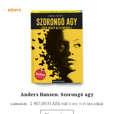
KÖNYV
Anders Hansen: Szorongó agy
2 967,00 Ft
ÁFA-val
3 490,00 Ft
(
2 825,71 Ft
ÁFA nélkül)