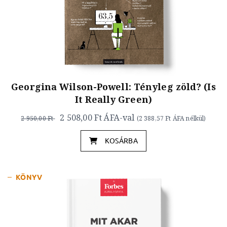
Georgina Wilson-Powell: Tényleg zöld? (Is
It Really Green)
2 508,00 Ft
ÁFA-val
2 950,00 Ft
(
2 388,57 Ft
ÁFA nélkül)
KOSÁRBA
KÖNYV